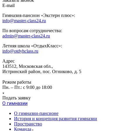
Заказать звонок
E-mail
Гимназия-пансион «Экстерн плюс»:
info@master-class24.ru
По вопросам сотрудничества:
admin@master-class24.ru
Летняя школа «ОтдыхКласс»:
info@otdyhclass.ru
Адрес
143512, Московская обл.,
Истринский район, пос. Огниково, д. 5
Режим работы
Пн. – Пт.: с 9:00 до 18:00
Подать заявку
О гимназии
О гимназии-пансионе
История и концепция развития гимназии
Пространство
Команда