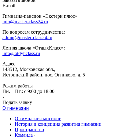
Заказать звонок
E-mail
Гимназия-пансион «Экстерн плюс»:
info@master-class24.ru
По вопросам сотрудничества:
admin@master-class24.ru
Летняя школа «ОтдыхКласс»:
info@otdyhclass.ru
Адрес
143512, Московская обл.,
Истринский район, пос. Огниково, д. 5
Режим работы
Пн. – Пт.: с 9:00 до 18:00
Подать заявку
О гимназии
О гимназии-пансионе
История и концепция развития гимназии
Пространство
Команда