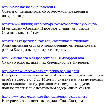
http://www.smeshariki.ru/parents#3
Советы от Смешариков: об осторожном поведении в
интернет-игре
https://www.rubiring.ru/arkadiy-parovozov-somnitelnyie-saytyi/
Мультфильм «Аркадий Паровозов спешит на помощь –
Сомнительные сайты»
https://kids.kaspersky.ru/category/entertainment/multfilmy/
Анимационный сериал о приключениях мальчика Севы и
робота Каспера на просторах интернета.
http://krasatatiana.blogspot.com/2009/10/blog-post.html
Сказка о золотых правилах безопасности в Интернет.
http://www.wildwebwoods.org/popup.php?lang=ru
Интерактивная игра «Джунгли Интернета» предназначена для
детей в возрасте от 7 до 10 лет и призвана научить не теряться
при столкновении с угрожающим поведением других
пользователей или с негативным содержанием сайтов.
http://www.spas-extreme.ru/themes/internet_bezopasnost
Интернет-безопасность на портале Спас-Экстрим