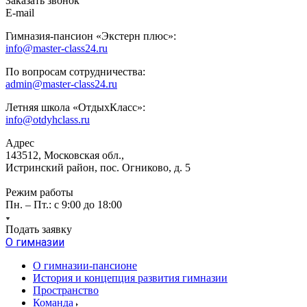
Заказать звонок
E-mail
Гимназия-пансион «Экстерн плюс»:
info@master-class24.ru
По вопросам сотрудничества:
admin@master-class24.ru
Летняя школа «ОтдыхКласс»:
info@otdyhclass.ru
Адрес
143512, Московская обл.,
Истринский район, пос. Огниково, д. 5
Режим работы
Пн. – Пт.: с 9:00 до 18:00
Подать заявку
О гимназии
О гимназии-пансионе
История и концепция развития гимназии
Пространство
Команда