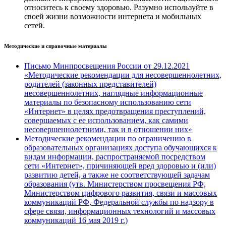
относитесь к своему здоровью. Разумно используйте в
своей жизни возможности интернета и мобильных
сетей.
Методические и справочные материалы
Письмо Минпросвещения России от 29.12.2021
«Методические рекомендации для несовершеннолетних,
родителей (законных представителей)
несовершеннолетних, наглядные информационные
материалы по безопасному использованию сети
«Интернет» в целях предотвращения преступлений,
совершаемых с ее использованием, как самими
несовершеннолетними, так и в отношении них»
Методические рекомендации по ограничению в
образовательных организациях доступа обучающихся к
видам информации, распространяемой посредством
сети «Интернет», причиняющей вред здоровью и (или)
развитию детей, а также не соответствующей задачам
образования (утв. Министерством просвещения РФ,
Министерством цифрового развития, связи и массовых
коммуникаций РФ, Федеральной службы по надзору в
сфере связи, информационных технологий и массовых
коммуникаций 16 мая 2019 г.)