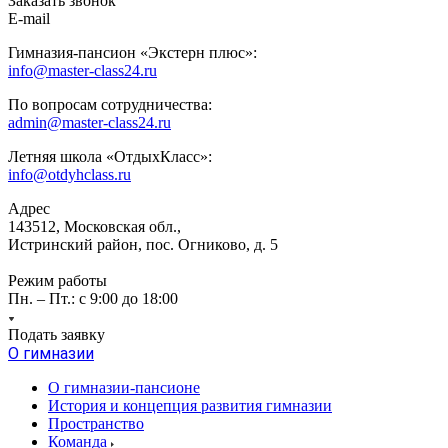
Заказать звонок
E-mail
Гимназия-пансион «Экстерн плюс»:
info@master-class24.ru
По вопросам сотрудничества:
admin@master-class24.ru
Летняя школа «ОтдыхКласс»:
info@otdyhclass.ru
Адрес
143512, Московская обл.,
Истринский район, пос. Огниково, д. 5
Режим работы
Пн. – Пт.: с 9:00 до 18:00
Подать заявку
О гимназии
О гимназии-пансионе
История и концепция развития гимназии
Пространство
Команда