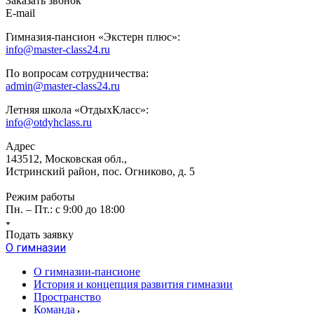
Заказать звонок
E-mail
Гимназия-пансион «Экстерн плюс»:
info@master-class24.ru
По вопросам сотрудничества:
admin@master-class24.ru
Летняя школа «ОтдыхКласс»:
info@otdyhclass.ru
Адрес
143512, Московская обл.,
Истринский район, пос. Огниково, д. 5
Режим работы
Пн. – Пт.: с 9:00 до 18:00
Подать заявку
О гимназии
О гимназии-пансионе
История и концепция развития гимназии
Пространство
Команда