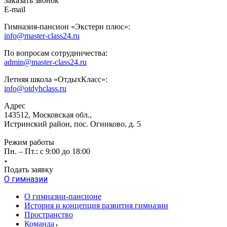
Заказать звонок
E-mail
Гимназия-пансион «Экстерн плюс»:
info@master-class24.ru
По вопросам сотрудничества:
admin@master-class24.ru
Летняя школа «ОтдыхКласс»:
info@otdyhclass.ru
Адрес
143512, Московская обл.,
Истринский район, пос. Огниково, д. 5
Режим работы
Пн. – Пт.: с 9:00 до 18:00
Подать заявку
О гимназии
О гимназии-пансионе
История и концепция развития гимназии
Пространство
Команда