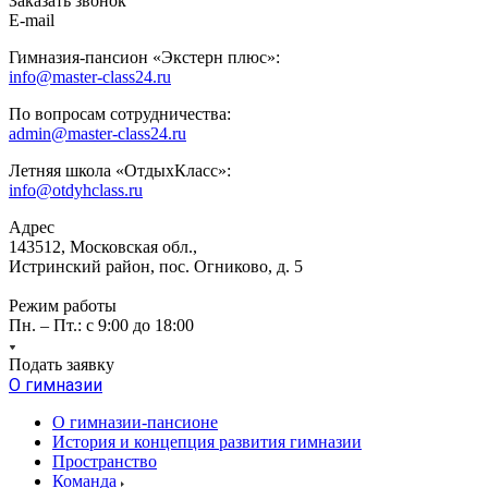
Заказать звонок
E-mail
Гимназия-пансион «Экстерн плюс»:
info@master-class24.ru
По вопросам сотрудничества:
admin@master-class24.ru
Летняя школа «ОтдыхКласс»:
info@otdyhclass.ru
Адрес
143512, Московская обл.,
Истринский район, пос. Огниково, д. 5
Режим работы
Пн. – Пт.: с 9:00 до 18:00
Подать заявку
О гимназии
О гимназии-пансионе
История и концепция развития гимназии
Пространство
Команда