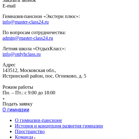
Заказать звонок
E-mail
Гимназия-пансион «Экстерн плюс»:
info@master-class24.ru
По вопросам сотрудничества:
admin@master-class24.ru
Летняя школа «ОтдыхКласс»:
info@otdyhclass.ru
Адрес
143512, Московская обл.,
Истринский район, пос. Огниково, д. 5
Режим работы
Пн. – Пт.: с 9:00 до 18:00
Подать заявку
О гимназии
О гимназии-пансионе
История и концепция развития гимназии
Пространство
Команда