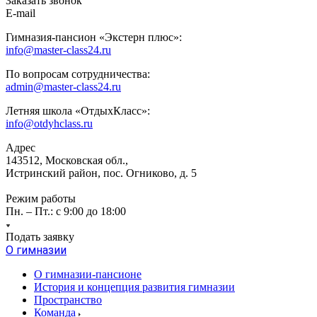
Заказать звонок
E-mail
Гимназия-пансион «Экстерн плюс»:
info@master-class24.ru
По вопросам сотрудничества:
admin@master-class24.ru
Летняя школа «ОтдыхКласс»:
info@otdyhclass.ru
Адрес
143512, Московская обл.,
Истринский район, пос. Огниково, д. 5
Режим работы
Пн. – Пт.: с 9:00 до 18:00
Подать заявку
О гимназии
О гимназии-пансионе
История и концепция развития гимназии
Пространство
Команда