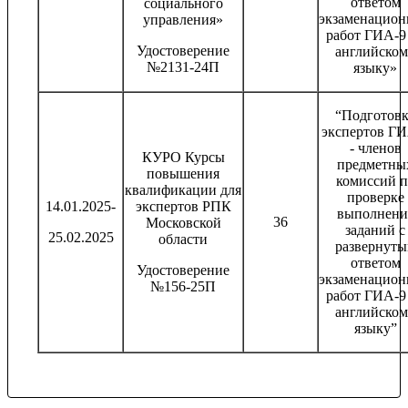
ответом
социального
экзаменацио
управления»
работ ГИА-9
Удостоверение
английском
№2131-24П
языку»
“Подготовк
экспертов ГИ
- членов
КУРО Курсы
предметны
повышения
комиссий п
квалификации для
проверке
14.01.2025-
экспертов РПК
выполнени
36
Московской
заданий с
25.02.2025
области
развернут
ответом
Удостоверение
экзаменацио
№156-25П
работ ГИА-9
английском
языку”