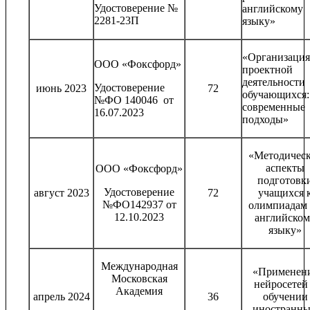
Удостоверение №
английскому
2281-23П
языку»
«Организация
ООО «Фоксфорд»
проектной
деятельности
Удостоверение
июнь 2023
72
обучающихся:
№ФО 140046 от
современные
16.07.2023
подходы»
«Методичес
аспекты
ООО «Фоксфорд»
подготовк
Удостоверение
август 2023
72
учащихся 
№ФО142937 от
олимпиадам
12.10.2023
английском
языку»
Международная
«Применен
Московская
нейросетей
Академия
апрель 2024
36
обучении
иностранн