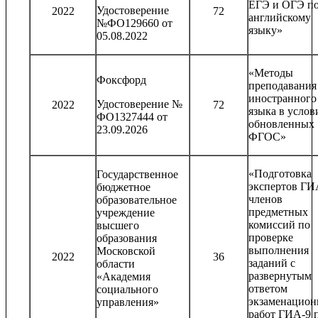
ЕГЭ и ОГЭ п
Удостоверение
2022
72
английскому
№ФО129660 от
языку»
05.08.2022
«Методы
Фоксфорд
преподавания
иностранного
Удостоверение №
2022
72
языка в услов
ФО1327444 от
обновленных
23.09.2026
ФГОС»
«Подготовка
Государственное
экспертов ГИ
бюджетное
членов
образовательное
предметных
учреждение
комиссий по
высшего
проверке
образования
выполнения
Московской
2022
36
заданий с
области
развернутым
«Академия
ответом
социального
экзаменацио
управления»
работ ГИА-9 