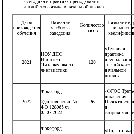
(методика и практика преподавания
английского языка в начальной школе).
Даты
Название
Название ку
Количество
прохождения
учебного
повышени
часов
обучения
заведения
квалификац
«Теория и
НОУ ДПО
практика
Институт
преподавания
2021
120
"Высшая школа
английского в
лингвистики"
начальной
школе»
«ФГОС Треть
Фоксфорд
поколения.
Удостоверение №
2022
36
Проектирова
ФО 128085 от
и
03.07.2022
сопровожден
Фоксфорд
«Подготовка 