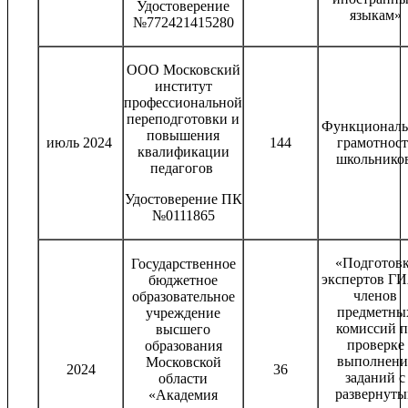
Удостоверение
языкам»
№772421415280
ООО Московский
институт
профессиональной
переподготовки и
Функциональ
повышения
июль 2024
144
грамотност
квалификации
школьнико
педагогов
Удостоверение ПК
№0111865
«Подготов
Государственное
экспертов ГИ
бюджетное
членов
образовательное
предметны
учреждение
комиссий п
высшего
проверке
образования
выполнени
Московской
2024
36
заданий с
области
развернут
«Академия