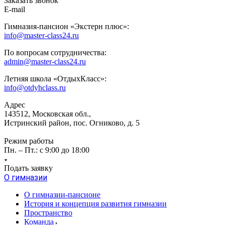
Заказать звонок
E-mail
Гимназия-пансион «Экстерн плюс»:
info@master-class24.ru
По вопросам сотрудничества:
admin@master-class24.ru
Летняя школа «ОтдыхКласс»:
info@otdyhclass.ru
Адрес
143512, Московская обл.,
Истринский район, пос. Огниково, д. 5
Режим работы
Пн. – Пт.: с 9:00 до 18:00
Подать заявку
О гимназии
О гимназии-пансионе
История и концепция развития гимназии
Пространство
Команда