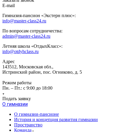
Заказать звонок
E-mail
Гимназия-пансион «Экстерн плюс»:
info@master-class24.ru
По вопросам сотрудничества:
admin@master-class24.ru
Летняя школа «ОтдыхКласс»:
info@otdyhclass.ru
Адрес
143512, Московская обл.,
Истринский район, пос. Огниково, д. 5
Режим работы
Пн. – Пт.: с 9:00 до 18:00
Подать заявку
О гимназии
О гимназии-пансионе
История и концепция развития гимназии
Пространство
Команда