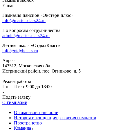
Заказать звонок
E-mail
Гимназия-пансион «Экстерн плюс»:
info@master-class24.ru
По вопросам сотрудничества:
admin@master-class24.ru
Летняя школа «ОтдыхКласс»:
info@otdyhclass.ru
Адрес
143512, Московская обл.,
Истринский район, пос. Огниково, д. 5
Режим работы
Пн. – Пт.: с 9:00 до 18:00
Подать заявку
О гимназии
О гимназии-пансионе
История и концепция развития гимназии
Пространство
Команда