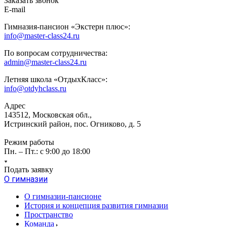
Заказать звонок
E-mail
Гимназия-пансион «Экстерн плюс»:
info@master-class24.ru
По вопросам сотрудничества:
admin@master-class24.ru
Летняя школа «ОтдыхКласс»:
info@otdyhclass.ru
Адрес
143512, Московская обл.,
Истринский район, пос. Огниково, д. 5
Режим работы
Пн. – Пт.: с 9:00 до 18:00
Подать заявку
О гимназии
О гимназии-пансионе
История и концепция развития гимназии
Пространство
Команда