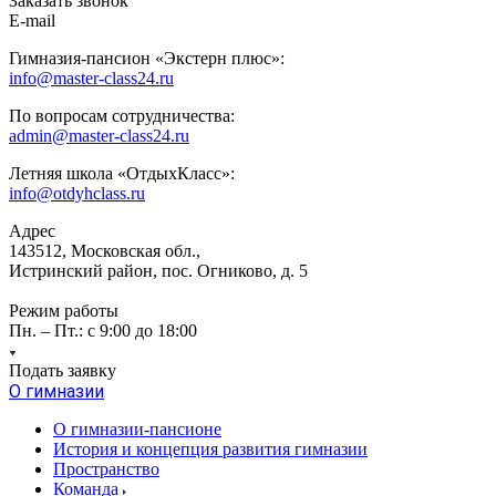
Заказать звонок
E-mail
Гимназия-пансион «Экстерн плюс»:
info@master-class24.ru
По вопросам сотрудничества:
admin@master-class24.ru
Летняя школа «ОтдыхКласс»:
info@otdyhclass.ru
Адрес
143512, Московская обл.,
Истринский район, пос. Огниково, д. 5
Режим работы
Пн. – Пт.: с 9:00 до 18:00
Подать заявку
О гимназии
О гимназии-пансионе
История и концепция развития гимназии
Пространство
Команда