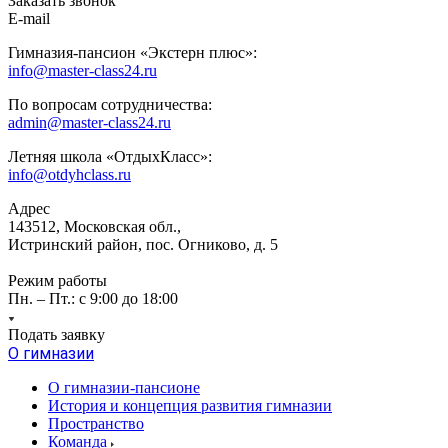
Заказать звонок
E-mail
Гимназия-пансион «Экстерн плюс»:
info@master-class24.ru
По вопросам сотрудничества:
admin@master-class24.ru
Летняя школа «ОтдыхКласс»:
info@otdyhclass.ru
Адрес
143512, Московская обл.,
Истринский район, пос. Огниково, д. 5
Режим работы
Пн. – Пт.: с 9:00 до 18:00
Подать заявку
О гимназии
О гимназии-пансионе
История и концепция развития гимназии
Пространство
Команда