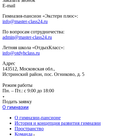
Заказать звонок
E-mail
Гимназия-пансион «Экстерн плюс»:
info@master-class24.ru
По вопросам сотрудничества:
admin@master-class24.ru
Летняя школа «ОтдыхКласс»:
info@otdyhclass.ru
Адрес
143512, Московская обл.,
Истринский район, пос. Огниково, д. 5
Режим работы
Пн. – Пт.: с 9:00 до 18:00
Подать заявку
О гимназии
О гимназии-пансионе
История и концепция развития гимназии
Пространство
Команда