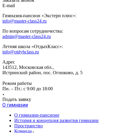
Заказать звонок
E-mail
Гимназия-пансион «Экстерн плюс»:
info@master-class24.ru
По вопросам сотрудничества:
admin@master-class24.ru
Летняя школа «ОтдыхКласс»:
info@otdyhclass.ru
Адрес
143512, Московская обл.,
Истринский район, пос. Огниково, д. 5
Режим работы
Пн. – Пт.: с 9:00 до 18:00
Подать заявку
О гимназии
О гимназии-пансионе
История и концепция развития гимназии
Пространство
Команда