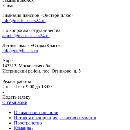
Заказать звонок
E-mail
Гимназия-пансион «Экстерн плюс»:
info@master-class24.ru
По вопросам сотрудничества:
admin@master-class24.ru
Летняя школа «ОтдыхКласс»:
info@otdyhclass.ru
Адрес
143512, Московская обл.,
Истринский район, пос. Огниково, д. 5
Режим работы
Пн. – Пт.: с 9:00 до 18:00
Подать заявку
О гимназии
О гимназии-пансионе
История и концепция развития гимназии
Пространство
Команда